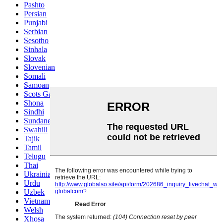
Pashto
Persian
Punjabi
Serbian
Sesotho
Sinhala
Slovak
Slovenian
Somali
Samoan
Scots Gaelic
Shona
Sindhi
Sundanese
Swahili
Tajik
Tamil
Telugu
Thai
Ukrainian
Urdu
Uzbek
Vietnamese
Welsh
Xhosa