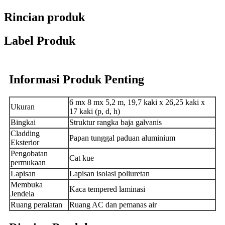
Rincian produk
Label Produk
Informasi Produk Penting
6 mx 8 mx 5,2 m, 19,7 kaki x 26,25 kaki x
Ukuran
17 kaki (p, d, h)
Bingkai
Struktur rangka baja galvanis
Cladding
Papan tunggal paduan aluminium
Eksterior
Pengobatan
Cat kue
permukaan
Lapisan
Lapisan isolasi poliuretan
Membuka
Kaca tempered laminasi
Jendela
Ruang peralatan
Ruang AC dan pemanas air